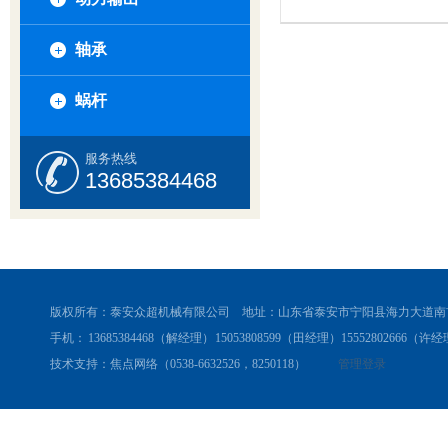
轴承
蜗杆
服务热线
13685384468
版权所有：泰安众超机械有限公司 地址：山东省泰安市宁阳县海力大道南
手机： 13685384468（解经理） 15053808599（田经理）15552802666（许经理
技术支持：焦点网络（0538-6632526，8250118）
管理登录