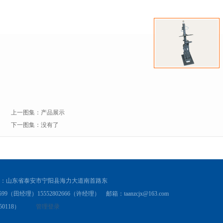
上一图集：
产品展示
下一图集：没有了
：山东省泰安市宁阳县海力大道南首路东
8599（田经理）15552802666（许经理） 邮箱：taanzcjx@163.com
0118）
管理登录