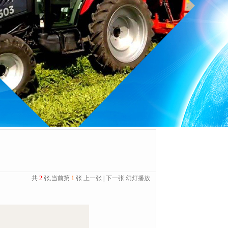
共
2
张,当前第
1
张
上一张
|
下一张
幻灯播放