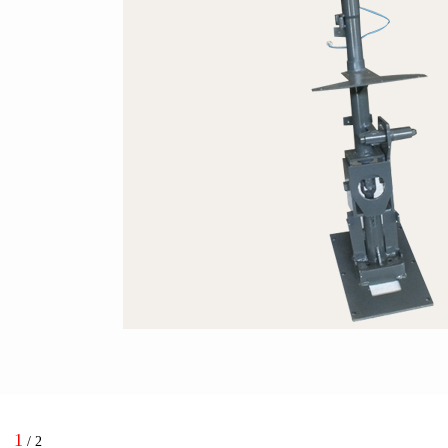
1
/
2